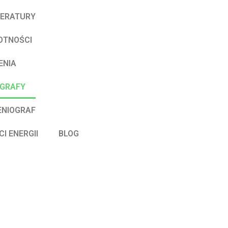
PERATURY
OTNOŚCI
ENIA
OGRAFY
ENIOGRAF
I ENERGII
BLOG